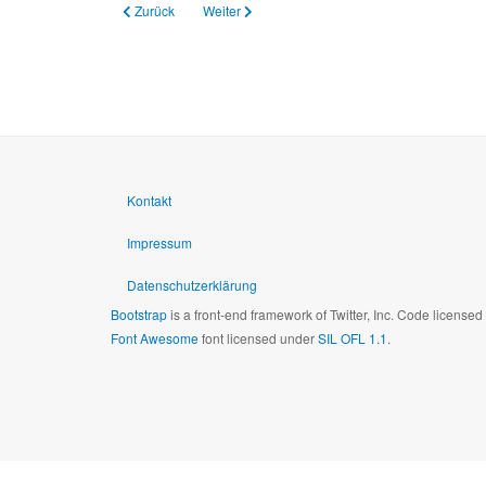
Vorheriger Beitrag: 28.06.2022 Gespräch über die Baumänge
Nächster Beitrag: 25.01.2015 Sieger Monat Juli,
Zurück
Weiter
Kontakt
Impressum
Datenschutzerklärung
Bootstrap
is a front-end framework of Twitter, Inc. Code license
Font Awesome
font licensed under
SIL OFL 1.1
.