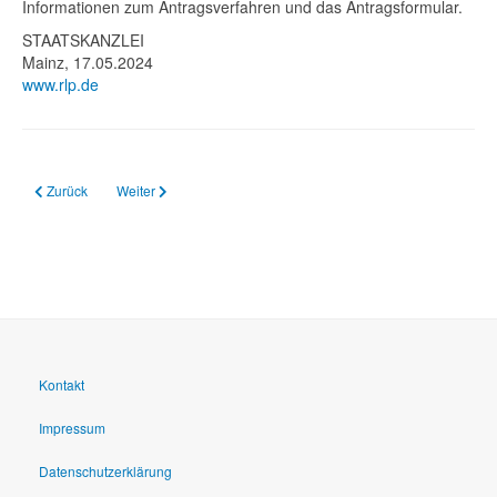
Informationen zum Antragsverfahren und das Antragsformular.
STAATSKANZLEI
Mainz, 17.05.2024
www.rlp.de
Vorheriger Beitrag: 20.06.2024 Vorstellung des Nationalen Bildungsberichts
Nächster Beitrag: 13.06.2024 Betriebsbesichtigung - to - Go #3
Zurück
Weiter
Kontakt
Impressum
Datenschutzerklärung