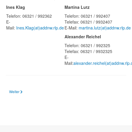
Ines Klag
Martina Lutz
Telefon: 06321 / 992362
Telefon: 06321 / 992407
E-
Telefax: 06321 / 9932407
Mail:
Ines.Klag(at)addnw.rlp.de
E-Mail:
martina.lutz(at)addnw.rlp.de
Alexander Reichel
Telefon: 06321 / 992325
Telefax: 06321 / 9932325
E-
Mail:
alexander.reichel(at)addnw.rlp.
Nächster Beitrag: Sprachförderung für Schülerinnen und Schüler mit Migrati
Weiter