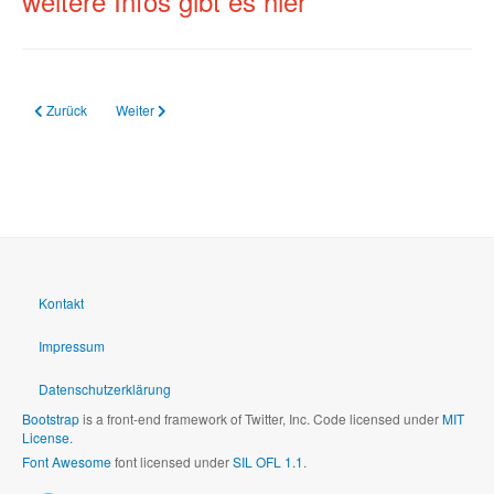
weitere Infos gibt es hier
Vorheriger Beitrag: 14.03.2024 Bewerbung mit Jugendlichen richtig trainiere
Nächster Beitrag: 12.03.2024 AK SCHULEWIRTSCHAFT - Prak
Zurück
Weiter
Kontakt
Impressum
Datenschutzerklärung
Bootstrap
is a front-end framework of Twitter, Inc. Code licensed under
MIT
License.
Font Awesome
font licensed under
SIL OFL 1.1
.