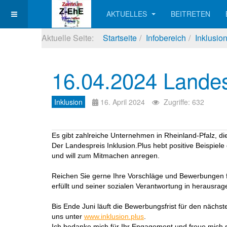
AKTUELLES
BEITRETEN
Aktuelle Seite:
Startseite
Infobereich
Inklusio
16.04.2024 Landesp
Inklusion
16. April 2024
Zugriffe: 632
Es gibt zahlreiche Unternehmen in Rheinland-Pfalz, di
Der Landespreis Inklusion.Plus hebt positive Beispie
und will zum Mitmachen anregen.
Reichen Sie gerne Ihre Vorschläge und Bewerbungen fü
erfüllt und seiner sozialen Verantwortung in herausra
Bis Ende Juni läuft die Bewerbungsfrist für den nächst
uns unter
www.inklusion.plus
.
Ich bedanke mich für Ihr Engagement und freue mich s