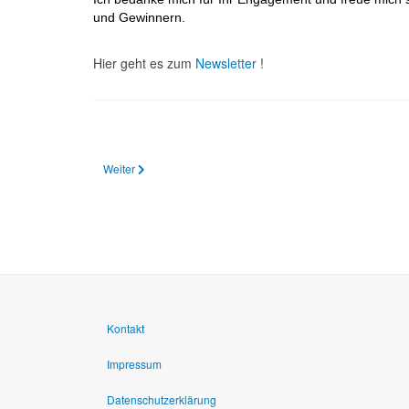
und Gewinnern.
Hier geht es zum
Newsletter
!
Nächster Beitrag: 15.02.2024 Landespreis Inklusion.Plus 202
Weiter
Kontakt
Impressum
Datenschutzerklärung