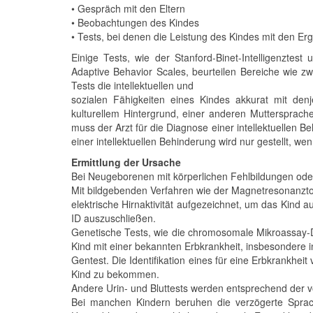
• Gespräch mit den Eltern
• Beobachtungen des Kindes
• Tests, bei denen die Leistung des Kindes mit den Erg
Einige Tests, wie der Stanford-Binet-Intelligenztest 
Adaptive Behavior Scales, beurteilen Bereiche wie 
Tests die intellektuellen und
sozialen Fähigkeiten eines Kindes akkurat mit de
kulturellem Hintergrund, einer anderen Muttersprac
muss der Arzt für die Diagnose einer intellektuellen
einer intellektuellen Behinderung wird nur gestellt, wen
Ermittlung der Ursache
Bei Neugeborenen mit körperlichen Fehlbildungen oder 
Mit bildgebenden Verfahren wie der Magnetresonanzt
elektrische Hirnaktivität aufgezeichnet, um das Kin
ID auszuschließen.
Genetische Tests, wie die chromosomale Mikroassay-D
Kind mit einer bekannten Erbkrankheit, insbesondere 
Gentest. Die Identifikation eines für eine Erbkrankhei
Kind zu bekommen.
Andere Urin- und Bluttests werden entsprechend der 
Bei manchen Kindern beruhen die verzögerte Sprach