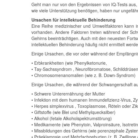
Geht man nur von den Ergebnissen von IQ-Tests aus, 
wie viele Unterstützung benötigen, haben nur ungefähr
Ursachen für intellektuelle Behinderung
Eine Reihe medizinischer und Umweltfaktoren kann i
vorhanden. Andere Faktoren treten während der Schw
Gehirns beeinträchtigen. Auch mit den neuesten Forts
intellektuellen Behinderung häufig nicht ermittelt werde
Einige Ursachen, die vor oder während der Empfängnis
• Erbkrankheiten (wie Phenylketonurie,
• Tay-Sachssyndrom , Neurofibromatose, Schilddrüsen
• Chromosomenanomalien (wie z. B. Down-Syndrom)
Einige Ursachen, die während der Schwangerschaft auf
• Schwere Unterernährung der Mutter
• Infektion mit dem humanen Immundefizienz-Virus, Zy
• Herpes simplexvirus , Toxoplasmose, Röteln oder Zik
• Giftstoffe (wie Blei und Methylquecksilber)
• Alkohol (fetale Alkoholspektrumstörung)
• Medikamente (wie Phenytoin, Valproinsäure, Isotret
• Missbildungen des Gehirns (wie porenzephale Zyste
• Präeklampsie und Mehrfachgeburten (z. B. Zwillinge o