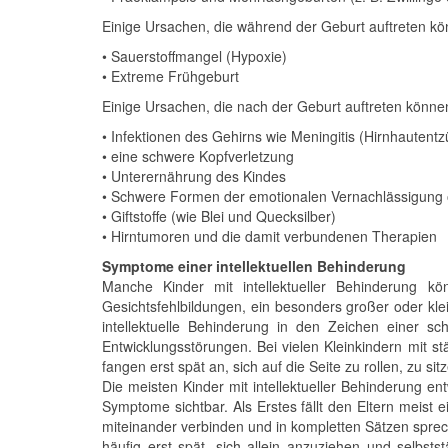
Einige Ursachen, die während der Geburt auftreten kö
• Sauerstoffmangel (Hypoxie)
• Extreme Frühgeburt
Einige Ursachen, die nach der Geburt auftreten können
• Infektionen des Gehirns wie Meningitis (Hirnhautent
• eine schwere Kopfverletzung
• Unterernährung des Kindes
• Schwere Formen der emotionalen Vernachlässigung
• Giftstoffe (wie Blei und Quecksilber)
• Hirntumoren und die damit verbundenen Therapien
Symptome einer intellektuellen Behinderung
Manche Kinder mit intellektueller Behinderung kö
Gesichtsfehlbildungen, ein besonders großer oder kl
intellektuelle Behinderung in den Zeichen einer s
Entwicklungsstörungen. Bei vielen Kleinkindern mit st
fangen erst spät an, sich auf die Seite zu rollen, zu si
Die meisten Kinder mit intellektueller Behinderung e
Symptome sichtbar. Als Erstes fällt den Eltern meist 
miteinander verbinden und in kompletten Sätzen sprech
häufig erst spät, sich allein anzuziehen und selbs