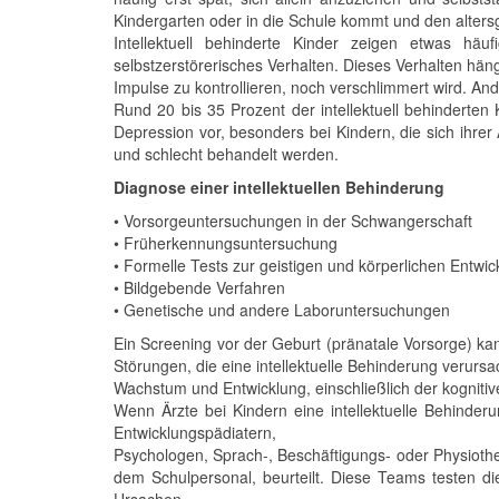
Kindergarten oder in die Schule kommt und den alter
Intellektuell behinderte Kinder zeigen etwas hä
selbstzerstörerisches Verhalten. Dieses Verhalten häng
Impulse zu kontrollieren, noch verschlimmert wird. And
Rund 20 bis 35 Prozent der intellektuell behinderte
Depression vor, besonders bei Kindern, die sich ihrer
und schlecht behandelt werden.
Diagnose einer intellektuellen Behinderung
• Vorsorgeuntersuchungen in der Schwangerschaft
• Früherkennungsuntersuchung
• Formelle Tests zur geistigen und körperlichen Entwic
• Bildgebende Verfahren
• Genetische und andere Laboruntersuchungen
Ein Screening vor der Geburt (pränatale Vorsorge) ka
Störungen, die eine intellektuelle Behinderung verurs
Wachstum und Entwicklung, einschließlich der kogniti
Wenn Ärzte bei Kindern eine intellektuelle Behinde
Entwicklungspädiatern,
Psychologen, Sprach-, Beschäftigungs- oder Physiothe
dem Schulpersonal, beurteilt. Diese Teams testen die