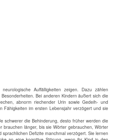
neurologische Auffälligkeiten zeigen. Dazu zählen
 Besonderheiten. Bei anderen Kindern äußert sich die
rbrechen, abnorm riechender Urin sowie Gedeih- und
hen Fähigkeiten im ersten Lebensjahr verzögert und sie
 Je schwerer die Behinderung, desto früher werden die
der brauchen länger, bis sie Wörter gebrauchen, Wörter
d sprachlichen Defizite manchmal verzögert. Sie lernen
nke an eine kognitive Störung, wenn ihr Kind in den