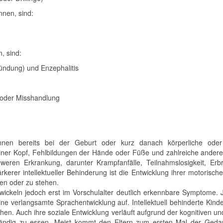
nnen, sind:
, sind:
zündung) und Enzephalitis
 oder Misshandlung
nnen bereits bei der Geburt oder kurz danach körperliche oder 
einer Kopf, Fehlbildungen der Hände oder Füße und zahlreiche andere
chweren Erkrankung, darunter Krampfanfälle, Teilnahmslosigkeit, E
ärkerer intellektueller Behinderung ist die Entwicklung ihrer motorisc
tzen oder zu stehen.
ntwickeln jedoch erst im Vorschulalter deutlich erkennbare Symptome.
eine verlangsamte Sprachentwicklung auf. Intellektuell behinderte Kin
en. Auch ihre soziale Entwicklung verläuft aufgrund der kognitiven un
tständig zu essen. Meist kommt den Eltern zum ersten Mal der Geda