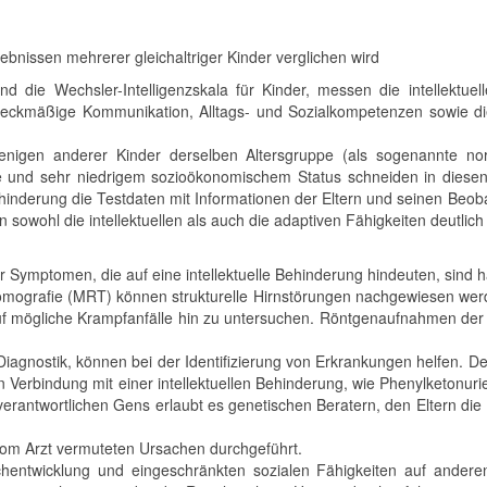
ebnissen mehrerer gleichaltriger Kinder verglichen wird
und die Wechsler-Intelligenzskala für Kinder, messen die intellektue
zweckmäßige Kommunikation, Alltags- und Sozialkompetenzen sowie die
njenigen anderer Kinder derselben Altersgruppe (als sogenannte n
he und sehr niedrigem sozioökonomischem Status schneiden in diese
 Behinderung die Testdaten mit Informationen der Eltern und seinen 
n sowohl die intellektuellen als auch die adaptiven Fähigkeiten deutlich 
Symptomen, die auf eine intellektuelle Behinderung hindeuten, sind hä
omografie (MRT) können strukturelle Hirnstörungen nachgewiesen wer
d auf mögliche Krampfanfälle hin zu untersuchen. Röntgenaufnahmen de
iagnostik, können bei der Identifizierung von Erkrankungen helfen. D
in Verbindung mit einer intellektuellen Behinderung, wie Phenylketonu
t verantwortlichen Gens erlaubt es genetischen Beratern, den Eltern die
vom Arzt vermuteten Ursachen durchgeführt.
entwicklung und eingeschränkten sozialen Fähigkeiten auf anderen 