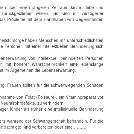
enen über einen längeren Zeitraum keine Liebe und
 zurückgeblieben wirken. Ein Kind mit verzögerter
lung, das Probleme mit dem Handhaben von Gegenständen
dheitsfürsorge haben Menschen mit unterschiedlichsten
le Personen mit einer intellektuellen Behinderung sich
nserwartung von intellektuell behinderten Personen
n mit höherer Wahrscheinlichkeit eine lebenslange
 ist im Allgemeinen die Lebenserwartung.
rung. Frauen sollten für die schwerwiegenden Schäden
nnahme von Folat (Folsäure), ein Vitaminpräparat vor
Neuralrohrdefekte, zu verhindern.
ger Kinder als früher eine intellektuelle Behinderung
eits während der Schwangerschaft behandeln. Für die
eeinträchtigte Kind vorbereiten oder eine ………