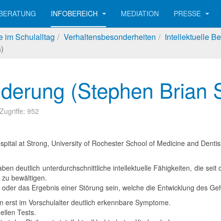
BERATUNG
INFOBEREICH
MEDIATION
PRESSE
 im Schulalltag
Verhaltensbesonderheiten
Intellektuelle 
)
inderung (Stephen Brian 
Zugriffe: 952
pital at Strong, University of Rochester School of Medicine and Dentis
ben deutlich unterdurchschnittliche intellektuelle Fähigkeiten, die seit
 zu bewältigen.
 oder das Ergebnis einer Störung sein, welche die Entwicklung des Gehi
eln erst im Vorschulalter deutlich erkennbare Symptome.
ellen Tests.