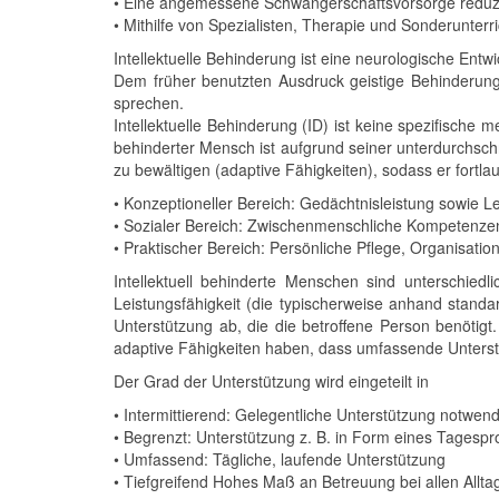
• Eine angemessene Schwangerschaftsvorsorge reduzier
• Mithilfe von Spezialisten, Therapie und Sonderunterr
Intellektuelle Behinderung ist eine neurologische Entw
Dem früher benutzten Ausdruck geistige Behinderung 
sprechen.
Intellektuelle Behinderung (ID) ist keine spezifische
behinderter Mensch ist aufgrund seiner unterdurchschn
zu bewältigen (adaptive Fähigkeiten), sodass er fortl
• Konzeptioneller Bereich: Gedächtnisleistung sowie
• Sozialer Bereich: Zwischenmenschliche Kompetenz
• Praktischer Bereich: Persönliche Pflege, Organisati
Intellektuell behinderte Menschen sind unterschiedl
Leistungsfähigkeit (die typischerweise anhand stand
Unterstützung ab, die die betroffene Person benötigt.
adaptive Fähigkeiten haben, dass umfassende Unterstüt
Der Grad der Unterstützung wird eingeteilt in
• Intermittierend: Gelegentliche Unterstützung notwend
• Begrenzt: Unterstützung z. B. in Form eines Tagesp
• Umfassend: Tägliche, laufende Unterstützung
• Tiefgreifend Hohes Maß an Betreuung bei allen Alltag