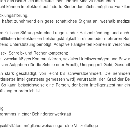
t das Risiko, ein intellektuell behindertes Kind zu bekommen.
icht können intellektuell behinderte Kinder das höchstmögliche Funktio
icklungsstörung.
haftet zunehmend ein gesellschaftliches Stigma an, weshalb medizinis
 medizinische Störung wie eine Lungen- oder Halsentzündung, und auch 
ittlichen intellektuellen Leistungsfähigkeit in einem oder mehreren Be
aufend Unterstützung benötigt. Adaptive Fähigkeiten können in verschie
 Lese-, Schreib- und Rechenkompetenz
en, zweckmäßiges Kommunizieren, soziales Urteilsvermögen und Bewu
on von Aufgaben (für die Schule oder Arbeit), Umgang mit Geld, Gesundh
ich stark geschädigt, von leicht bis schwerstbehindert. Die Behinde
ardisierter Intelligenztests gemessen wird) verursacht, der Grad der
 So kann beispielsweise eine Person, der beim Intelligenztest nur eine
zung erforderlich ist.
ig
rogramms in einer Behindertenwerkstatt
saktivitäten, möglicherweise sogar eine Vollzeitpflege