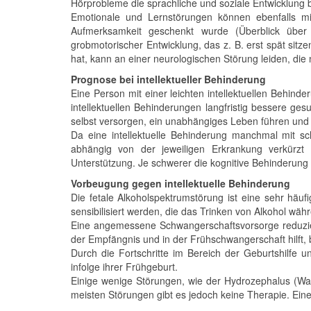
Hörprobleme die sprachliche und soziale Entwicklung b
Emotionale und Lernstörungen können ebenfalls mi
Aufmerksamkeit geschenkt wurde (Überblick über K
grobmotorischer Entwicklung, das z. B. erst spät sit
hat, kann an einer neurologischen Störung leiden, die n
Prognose bei intellektueller Behinderung
Eine Person mit einer leichten intellektuellen Behin
intellektuellen Behinderungen langfristig bessere ges
selbst versorgen, ein unabhängiges Leben führen und 
Da eine intellektuelle Behinderung manchmal mit s
abhängig von der jeweiligen Erkrankung verkürzt 
Unterstützung. Je schwerer die kognitive Behinderung 
Vorbeugung gegen intellektuelle Behinderung
Die fetale Alkoholspektrumstörung ist eine sehr häu
sensibilisiert werden, die das Trinken von Alkohol w
Eine angemessene Schwangerschaftsvorsorge reduziert
der Empfängnis und in der Frühschwangerschaft hilft
Durch die Fortschritte im Bereich der Geburtshilfe u
infolge ihrer Frühgeburt.
Einige wenige Störungen, wie der Hydrozephalus (Wa
meisten Störungen gibt es jedoch keine Therapie. Eine