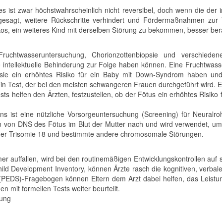
es ist zwar höchstwahrscheinlich nicht reversibel, doch wenn die der 
ergesagt, weitere Rückschritte verhindert und Fördermaßnahmen zur
sikos, ein weiteres Kind mit derselben Störung zu bekommen, besser be
 Fruchtwasseruntersuchung, Chorionzottenbiopsie und verschiede
e intellektuelle Behinderung zur Folge haben können. Eine Fruchtwass
sie ein erhöhtes Risiko für ein Baby mit Down-Syndrom haben und
ein Test, der bei den meisten schwangeren Frauen durchgeführt wird. 
sts helfen den Ärzten, festzustellen, ob der Fötus ein erhöhtes Risik
ns ist eine nützliche Vorsorgeuntersuchung (Screening) für Neural
gen von DNS des Fötus im Blut der Mutter nach und wird verwendet, um
der Trisomie 18 und bestimmte andere chromosomale Störungen.
mer auffallen, wird bei den routinemäßigen Entwicklungskontrollen auf
d Development Inventory, können Ärzte rasch die kognitiven, verbale
s(PEDS)-Fragebogen können Eltern dem Arzt dabei helfen, das Leis
en mit formellen Tests weiter beurteilt.
lung