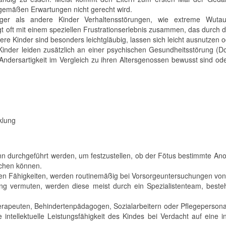
sgemäßen Erwartungen nicht gerecht wird.
ufiger als andere Kinder Verhaltensstörungen, wie extreme Wuta
t oft mit einem speziellen Frustrationserlebnis zusammen, das durch d
ere Kinder sind besonders leichtgläubig, lassen sich leicht ausnutzen 
n Kinder leiden zusätzlich an einer psychischen Gesundheitsstörung
 Andersartigkeit im Vergleich zu ihren Altersgenossen bewusst sind o
klung
nn durchgeführt werden, um festzustellen, ob der Fötus bestimmte Anom
achen können.
ven Fähigkeiten, werden routinemäßig bei Vorsorgeuntersuchungen von 
rung vermuten, werden diese meist durch ein Spezialistenteam, best
rapeuten, Behindertenpädagogen, Sozialarbeitern oder Pflegepersonal,
 intellektuelle Leistungsfähigkeit des Kindes bei Verdacht auf eine