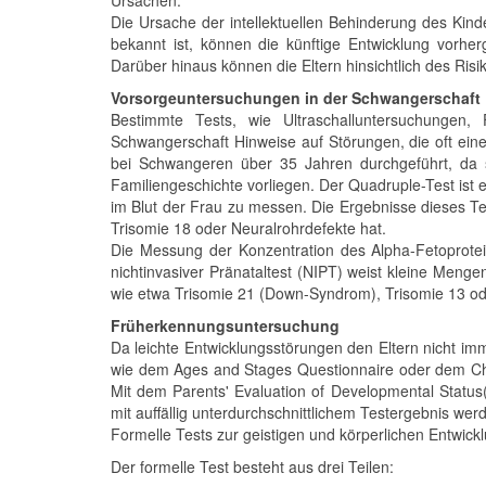
Ursachen.
Die Ursache der intellektuellen Behinderung des Kind
bekannt ist, können die künftige Entwicklung vorh
Darüber hinaus können die Eltern hinsichtlich des Ri
Vorsorgeuntersuchungen in der Schwangerschaft
Bestimmte Tests, wie Ultraschalluntersuchungen,
Schwangerschaft Hinweise auf Störungen, die oft ein
bei Schwangeren über 35 Jahren durchgeführt, da 
Familiengeschichte vorliegen. Der Quadruple-Test ist 
im Blut der Frau zu messen. Die Ergebnisse dieses Te
Trisomie 18 oder Neuralrohrdefekte hat.
Die Messung der Konzentration des Alpha-Fetoprotei
nichtinvasiver Pränataltest (NIPT) weist kleine Men
wie etwa Trisomie 21 (Down-Syndrom), Trisomie 13 o
Früherkennungsuntersuchung
Da leichte Entwicklungsstörungen den Eltern nicht im
wie dem Ages and Stages Questionnaire oder dem Chil
Mit dem Parents' Evaluation of Developmental Statu
mit auffällig unterdurchschnittlichem Testergebnis werd
Formelle Tests zur geistigen und körperlichen Entwick
Der formelle Test besteht aus drei Teilen: