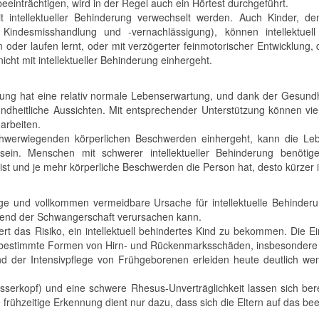
eeinträchtigen, wird in der Regel auch ein Hörtest durchgeführt.
t intellektueller Behinderung verwechselt werden. Auch Kinder, d
indesmisshandlung und -vernachlässigung), können intellektuell
zen oder laufen lernt, oder mit verzögerter feinmotorischer Entwick
icht mit intellektueller Behinderung einhergeht.
derung hat eine relativ normale Lebenserwartung, und dank der Gesun
undheitliche Aussichten. Mit entsprechender Unterstützung können vie
arbeiten.
chwerwiegenden körperlichen Beschwerden einhergeht, kann die Lebe
sein. Menschen mit schwerer intellektueller Behinderung benötige
ist und je mehr körperliche Beschwerden die Person hat, desto kürzer
fige und vollkommen vermeidbare Ursache für intellektuelle Behinde
ährend der Schwangerschaft verursachen kann.
 das Risiko, ein intellektuell behindertes Kind zu bekommen. Die Ei
, bestimmte Formen von Hirn- und Rückenmarksschäden, insbesondere 
nd der Intensivpflege von Frühgeborenen erleiden heute deutlich weni
sserkopf) und eine schwere Rhesus-Unverträglichkeit lassen sich ber
 frühzeitige Erkennung dient nur dazu, dass sich die Eltern auf das b