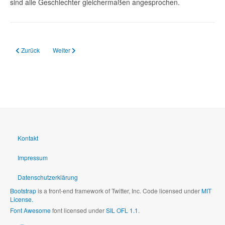
sind alle Geschlechter gleichermaßen angesprochen.
Vorheriger Beitrag: 17.06.2024 PM zum Busfahrerstreik des LEB
Nächster Beitrag: 05.06.2024 PM des LEB und der Lehrerverb
Zurück
Weiter
Kontakt
Impressum
Datenschutzerklärung
Bootstrap
is a front-end framework of Twitter, Inc. Code licensed under
MIT
License.
Font Awesome
font licensed under
SIL OFL 1.1
.